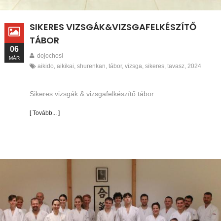
SIKERES VIZSGÁK&VIZSGAFELKÉSZÍTŐ
TÁBOR
06
dojochosi
MÁR
aikido
,
aikikai
,
shurenkan
,
tábor
,
vizsga
,
sikeres
,
tavasz
,
2024
Sikeres vizsgák & vizsgafelkészítő tábor
[ Tovább... ]