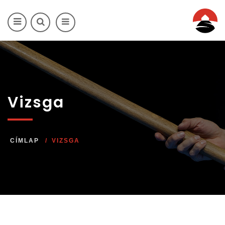
Ugrás a tartalomra
Vizsga
CÍMLAP
VIZSGA