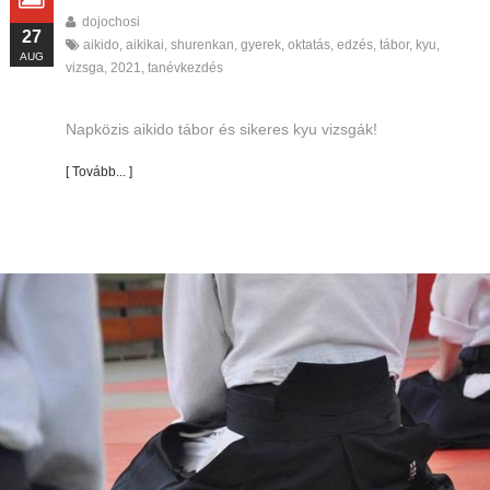
dojochosi
27
aikido
,
aikikai
,
shurenkan
,
gyerek
,
oktatás
,
edzés
,
tábor
,
kyu
,
AUG
vizsga
,
2021
,
tanévkezdés
Napközis aikido tábor és sikeres kyu vizsgák!
[ Tovább... ]