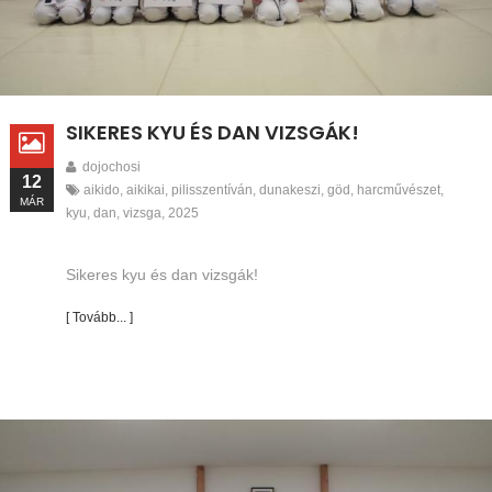
SIKERES KYU ÉS DAN VIZSGÁK!
dojochosi
12
aikido
,
aikikai
,
pilisszentíván
,
dunakeszi
,
göd
,
harcművészet
,
MÁR
kyu
,
dan
,
vizsga
,
2025
Sikeres kyu és dan vizsgák!
[ Tovább... ]