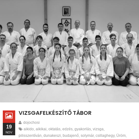
VIZSGAFELKÉSZÍTŐ TÁBOR
dojochosi
19
aikido
,
aikikai
,
oktatás
,
edzés
,
gyakorlás
,
vizsga
,
NOV
pilisszentíván
,
dunakeszi
,
budajenő
,
solymár
,
csillaghegy
,
Üröm
,