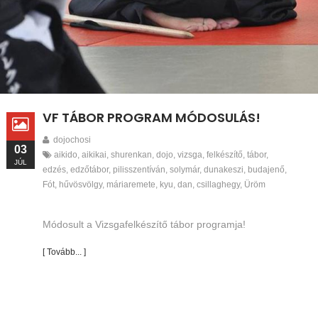
VF TÁBOR PROGRAM MÓDOSULÁS!
dojochosi
03
aikido
,
aikikai
,
shurenkan
,
dojo
,
vizsga
,
felkészítő
,
tábor
,
JÚL
edzés
,
edzőtábor
,
pilisszentíván
,
solymár
,
dunakeszi
,
budajenő
,
Fót
,
hűvösvölgy
,
máriaremete
,
kyu
,
dan
,
csillaghegy
,
Üröm
Módosult a Vizsgafelkészítő tábor programja!
[ Tovább... ]