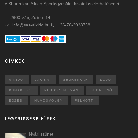
A Shurenkan Aikido Sportegyesület hivatalos elérhetőségei.
2600 Vác, Zab u. 14.
info@sas-aikido.hu
+36-70-3928758
CÍMKÉK
AIKIDO
AIKIKAI
SHURENKAN
DOJO
DUNAKESZI
PILISSZENTÍVÁN
BUDAJENŐ
EDZÉS
HŰVÖSVÖLGY
FELNŐTT
LEGFRISSEBB HÍREK
Nyári szünet