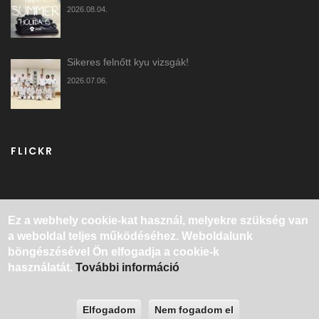
2026.08.04.
Sikeres felnőtt kyu vizsgák!
2026.07.06.
FLICKR
Ez a webhely cookie-kat használ, melyekre szükség van
a weboldal teljes működéséhez. Weboldalunk
KEZDŐLAP
RÓLUNK
EDZÉSEK
böngészésével Ön elfogadja a cookie-k
JOGI NYILATKOZAT
KAPCSOLAT
ADATVÉDELEM
ADÓ 1%
ÁSZF
használatát.
További információ
© 2001 - 2026
SHURENKAN AIKIDO
SPORTEGYESÜLET
Elfogadom
Nem fogadom el