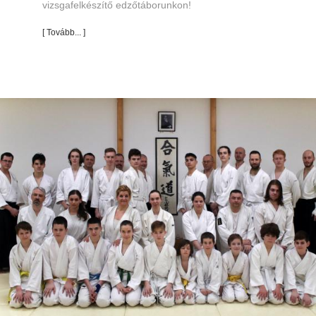
vizsgafelkészítő edzőtáborunkon!
[ Tovább... ]