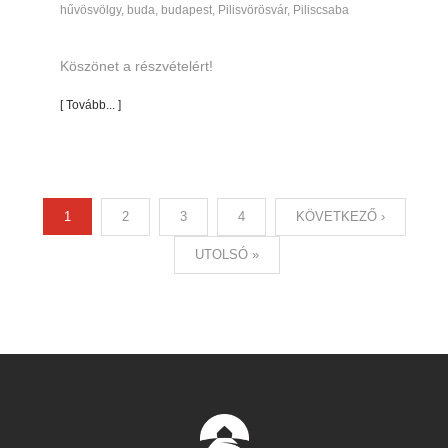
hűvösvölgy
,
buda
,
budapest
,
Pilisvörösvár
,
Piliscsaba
Köszönet a részvételért!
[ Tovább... ]
1
2
3
4
KÖVETKEZŐ ›
Oldalak
UTOLSÓ »