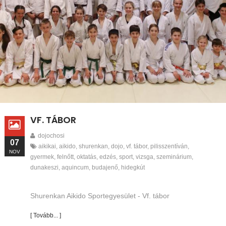
VF. TÁBOR
dojochosi
07
aikikai
,
aikido
,
shurenkan
,
dojo
,
vf. tábor
,
pilisszentíván
,
NOV
gyermek
,
felnőtt
,
oktatás
,
edzés
,
sport
,
vizsga
,
szeminárium
,
dunakeszi
,
aquincum
,
budajenő
,
hidegkút
Shurenkan Aikido Sportegyesület - Vf. tábor
[ Tovább... ]