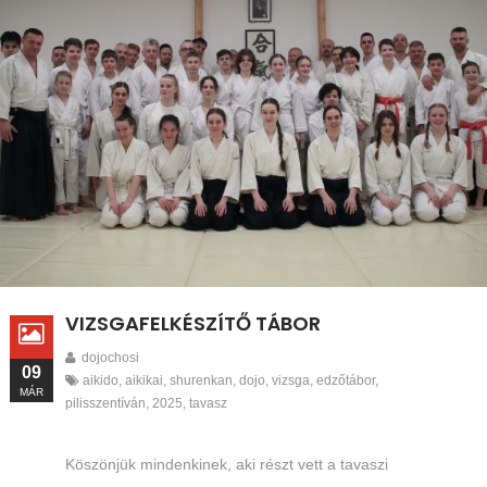
VIZSGAFELKÉSZÍTŐ TÁBOR
dojochosi
09
aikido
,
aikikai
,
shurenkan
,
dojo
,
vizsga
,
edzőtábor
,
MÁR
pilisszentíván
,
2025
,
tavasz
Köszönjük mindenkinek, aki részt vett a tavaszi