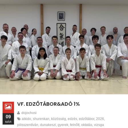
VF. EDZŐTÁBOR&ADÓ 1%
dojochosi
09
aikido
,
shurenkan
,
közösség
,
edzés
,
edzőtábor
,
2026
,
MÁR
pilisszentíván
,
dunakeszi
,
gyerek
,
felnőtt
,
oktatás
,
vizsga