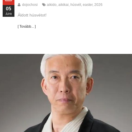
dojochosi
aikido
,
aikikai
,
húsvét
,
easter
,
2026
05
ÁPR
Áldott húsvétot!
[ Tovább... ]