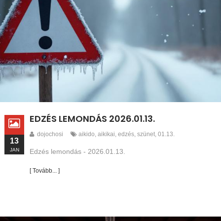
EDZÉS LEMONDÁS 2026.01.13.
dojochosi
aikido
,
aikikai
,
edzés
,
szünet
,
01.13.
13
JAN
Edzés lemondás - 2026.01.13.
[ Tovább... ]