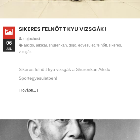
SIKERES FELNŐTT KYU VIZSGÁK!
dojochosi
06
aikido
,
aikikai
,
shurenkan
,
dojo
,
egyesület
,
felnőtt
,
sikeres
,
JÚL
vizsgák
Sikeres felnőtt kyu vizsgák a Shurenkan Aikido
Sportegyesületben!
[ Tovább... ]