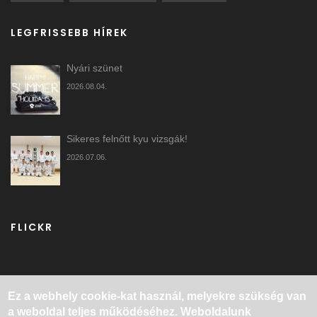
LEGFRISSEBB HÍREK
Nyári szünet
2026.08.04.
Sikeres felnőtt kyu vizsgák!
2026.07.06.
FLICKR
Ez a webhely cookie-kat használ, melyekre szükség van
a weboldal teljes működéséhez. Weboldalunk
KEZDŐLAP
RÓLUNK
EDZÉSEK