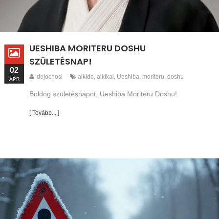
UESHIBA MORITERU DOSHU
SZÜLETÉSNAP!
02
dojochosi
aikido
,
aikikai
,
Ueshiba
,
moriteru
,
doshu
ÁPR
Boldog születésnapot, Ueshiba Moriteru Doshu!
[ Tovább... ]