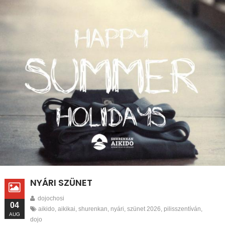
NYÁRI SZÜNET
dojochosi
04
aikido
,
aikikai
,
shurenkan
,
nyári
,
szünet 2026
,
pilisszentíván
,
AUG
dojo