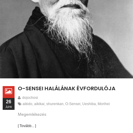
O-SENSEI HALÁLÁNAK ÉVFORDULÓJA
dojochosi
26
aikido
,
aikikai
,
shurenkan
,
O-Sensei
,
Ueshiba
,
Morihei
ÁPR
Megemlékezés
[ Tovább... ]