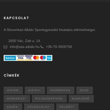
KAPCSOLAT
A Shurenkan Aikido Sportegyesület hivatalos elérhetőségei.
2600 Vác, Zab u. 14.
info@sas-aikido.hu
+36-70-3928758
CÍMKÉK
AIKIDO
AIKIKAI
SHURENKAN
DOJO
DUNAKESZI
PILISSZENTÍVÁN
BUDAJENŐ
EDZÉS
HŰVÖSVÖLGY
FELNŐTT