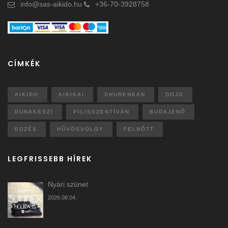
info@sas-aikido.hu
+36-70-3928758
CÍMKÉK
AIKIDO
AIKIKAI
SHURENKAN
DOJO
DUNAKESZI
PILISSZENTÍVÁN
BUDAJENŐ
EDZÉS
HŰVÖSVÖLGY
FELNŐTT
LEGFRISSEBB HÍREK
Nyári szünet
2026.08.04.