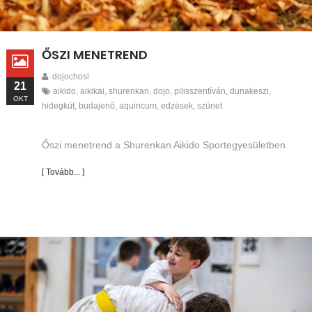
ŐSZI MENETREND
dojochosi
21
aikido
,
aikikai
,
shurenkan
,
dojo
,
pilisszentíván
,
dunakeszi
,
OKT
hidegkút
,
budajenő
,
aquincum
,
edzések
,
szünet
Őszi menetrend a Shurenkan Aikido Sportegyesületben
[ Tovább... ]