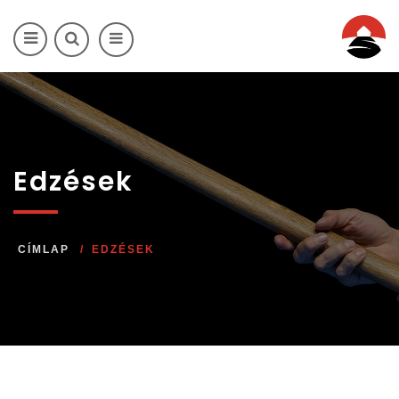
Ugrás a tartalomra
Edzések
CÍMLAP
EDZÉSEK