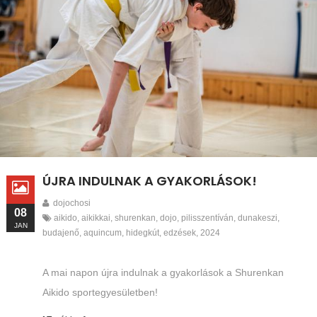
ÚJRA INDULNAK A GYAKORLÁSOK!
dojochosi
08
aikido
,
aikikkai
,
shurenkan
,
dojo
,
pilisszentíván
,
dunakeszi
,
JAN
budajenő
,
aquincum
,
hidegkút
,
edzések
,
2024
A mai napon újra indulnak a gyakorlások a Shurenkan
Aikido sportegyesületben!