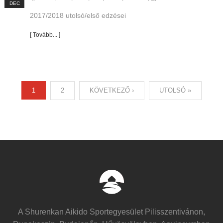
DEC
2017/2018 utolsó/első edzései
[ Tovább... ]
1
2
KÖVETKEZŐ ›
UTOLSÓ »
Oldalak
A Shurenkan Aikido Sportegyesület Pilisszentivánon,