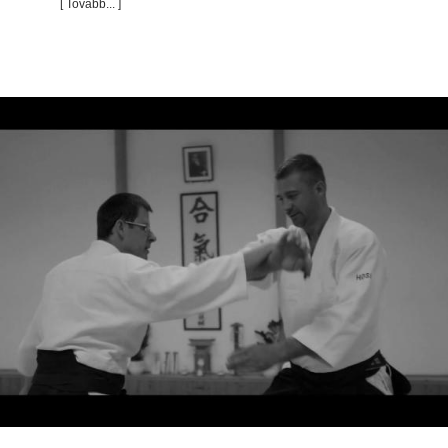
[ Tovább... ]