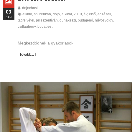
dojochosi
03
aikido
,
shurenkan
,
dojo
,
aikikai
,
2019
,
év
,
első
,
edzések
,
JAN
tagfelvétel
,
pilisszentíván
,
dunakeszi
,
budajenő
,
hűvösvölgy
,
csillaghegy
,
budapest
Megkezdődnek a gyakorlások!
[ Tovább... ]