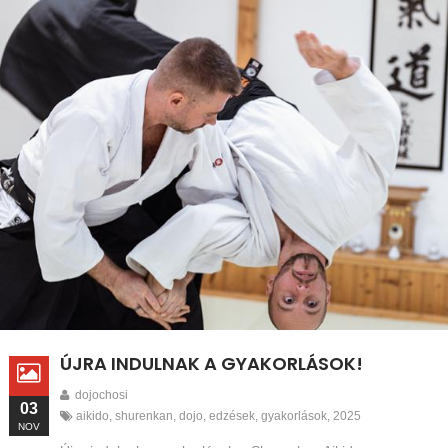
ÚJRA INDULNAK A GYAKORLÁSOK!
dojochosi
03
aikido
,
shurenkan
,
dojo
,
edzések
,
gyakorlások
,
2025
NOV