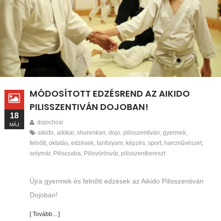
MÓDOSÍTOTT EDZÉSREND AZ AIKIDO
PILISSZENTIVÁN DOJOBAN!
18
dojochosi
MÁJ
aikido
,
aikikai
,
shurenkan
,
dojo
,
pilisszentíván
,
gyermek
,
felnőtt
,
oktatás
,
edzések
,
tanfolyam
,
képzés
,
sport
,
harcművészet
,
solymár
,
Piliscsaba
,
Pilisvörösvár
,
pilisszentkereszt
Újra gyermek és felnőtt edzések az Aikido Pilisszentiván
Dojoban!
[ Tovább... ]