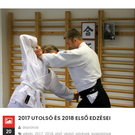
2017 UTOLSÓ ÉS 2018 ELSŐ EDZÉSEI
dojochosi
20
aikido
,
2017
,
2018
,
első
,
utolsó
,
edzések
,
gyakolrésok