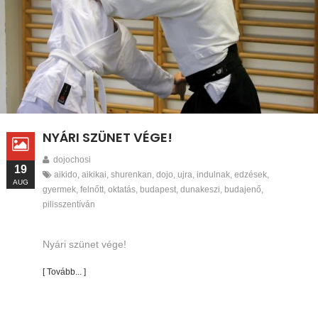
NYÁRI SZÜNET VÉGE!
dojochosi
19
aikido
,
aikikai
,
shurenkan
,
dojo
,
ujra
,
indulnak
,
edzések
,
AUG
gyermek
,
felnőtt
,
oktatás
,
budapest
,
dunakeszi
,
budajenő
,
pilisszentíván
Nyári szünet vége!
[ Tovább... ]