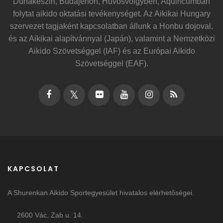
Dunakeszin, Budajenőn, Hűvösvölgyben, Aquincumban
folytat aikido oktatási tevékenységet. Az Aikikai Hungary
szervezet tagjaként kapcsolatban állunk a Honbu dojoval,
és az Aikikai alapítvánnyal (Japán), valamint a Nemzetközi
Aikido Szövetséggel (IAF) és az Európai Aikido
Szövetséggel (EAF).
KAPCSOLAT
A Shurenkan Aikido Sportegyesület hivatalos elérhetőségei.
2600 Vác, Zab u. 14.