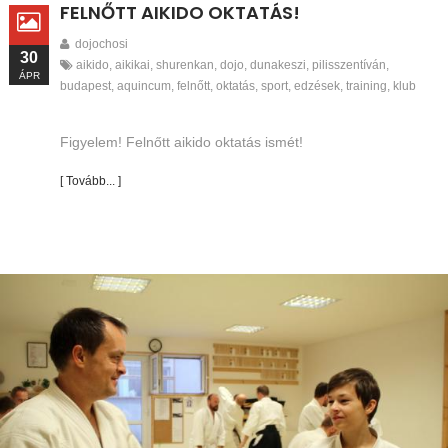
FELNŐTT AIKIDO OKTATÁS!
dojochosi
30
aikido
,
aikikai
,
shurenkan
,
dojo
,
dunakeszi
,
pilisszentíván
,
ÁPR
budapest
,
aquincum
,
felnőtt
,
oktatás
,
sport
,
edzések
,
training
,
klub
Figyelem! Felnőtt aikido oktatás ismét!
[ Tovább... ]