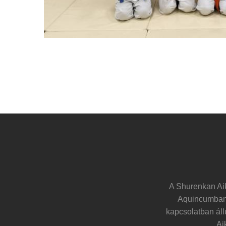
A Shurenkan Ai
Aquincumban f
kapcsolatban áll
Ai