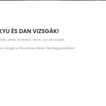
KYU ÉS DAN VIZSGÁK!
ikido
,
aikikai
,
shurenkan
,
sikeres
,
kyu
,
dan vizsgák
dan vizsgák a Shurenkan Aikido Sportegyesületben!