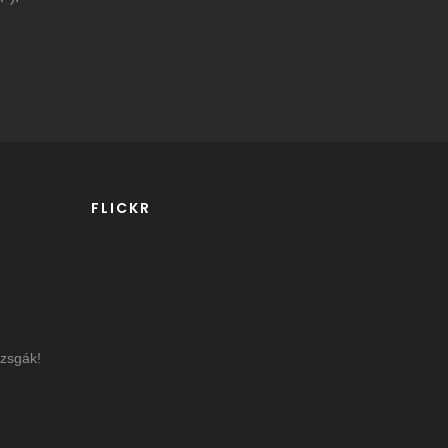
FLICKR
izsgák!