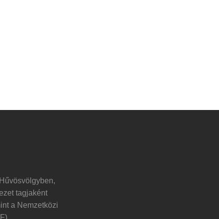
 Hűvösvölgyben,
ezet tagjaként
mint a Nemzetközi
F).