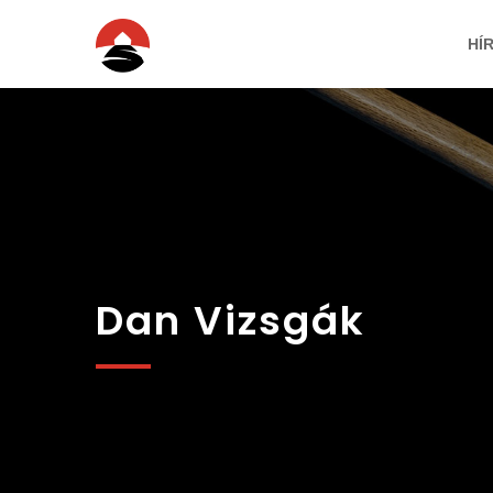
Ugrás a tartalomra
HÍ
Dan Vizsgák