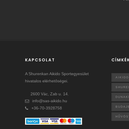
KAPCSOLAT
CÍMKÉ
A Shurenkan Aikido Sportegyesület
AIKIDO
hivatalos elérhetőségei.
SHURE
2600 Vác, Zab u. 14.
DUNAK
info@sas-aikido.hu
BUDAJ
+36-70-3928758
HŰVÖS