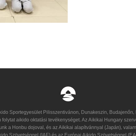
kido Sportegyesület Pilisszentivánon, Dunakeszin, Budajenőn,
olytat aikido oktatási tevékenységet. Az Aikikai Hungary szerv
unk a Honbu dojoval, és az Aikikai alapítvánnyal (Japán), vala
kido Szövetséggel (IAF) és az Európai Aikido Szövetséggel (EA