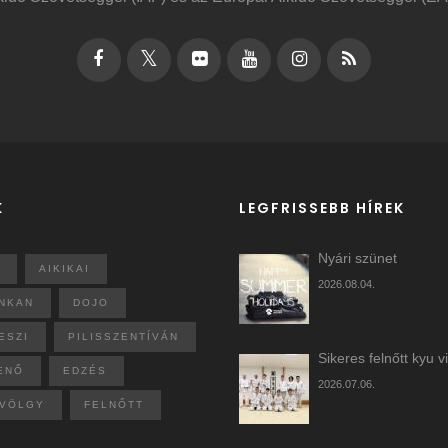
K
LEGFRISSEBB HÍREK
Nyári szünet
AIKIKAI
2026.08.04.
NKAN
DOJO
ESZI
PILISSZENTÍVÁN
Sikeres felnőtt kyu v
ENŐ
EDZÉS
2026.07.06.
VÖLGY
FELNŐTT