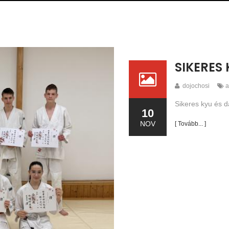
SIKERES 
dojochosi
a
Sikeres kyu és 
10
NOV
[ Tovább... ]