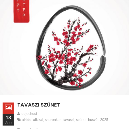
TAVASZI SZÜNET
dojochosi
18
aikido
,
aikikai
,
shurenkan
,
tavaszi
,
szünet
,
húsvét
,
2025
ÁPR