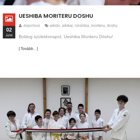
UESHIBA MORITERU DOSHU
dojochosi
aikido
,
aikikai
,
Ueshiba
,
moriteru
,
doshu
02
ÁPR
Boldog születésnapot, Ueshiba Moriteru Dōshu!
[ Tovább... ]