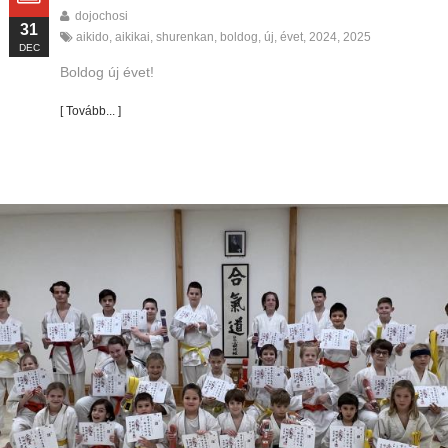
dojochosi
31
aikido
,
aikikai
,
shurenkan
,
boldog
,
új
,
évet
,
2024
,
2025
DEC
Boldog új évet!
[ Tovább... ]