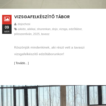
VIZSGAFELKÉSZÍTŐ TÁBOR
dojochosi
09
aikido
,
aikikai
,
shurenkan
,
dojo
,
vizsga
,
edzőtábor
,
MÁR
pilisszentíván
,
2025
,
tavasz
Köszönjük mindenkinek, aki részt vett a tavaszi
vizsgafelkészítő edzőtáborunkon!
[ Tovább... ]