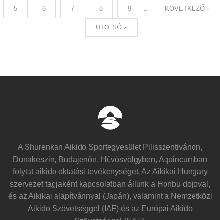
…
5
6
7
8
9
KÖVETKEZŐ ›
UTOLSÓ »
A Shurenkan Aikido Sportegyesület Pilisszentivánon,
Dunakeszin, Budajenőn, Hűvösvölgyben, Aquincumban
folytat aikido oktatási tevékenységet. Az Aikikai Hungary
szervezet tagjaként kapcsolatban állunk a Honbu dojoval,
és az Aikikai alapítvánnyal (Japán), valamint a Nemzetközi
Aikido Szövetséggel (IAF) és az Európai Aikido