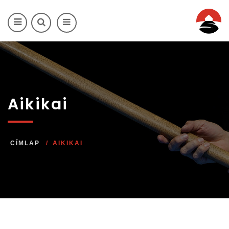
Ugrás a tartalomra
Aikikai
CÍMLAP
AIKIKAI