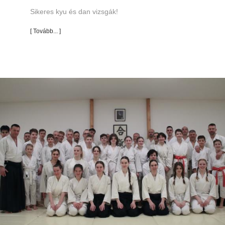
Sikeres kyu és dan vizsgák!
[ Tovább... ]