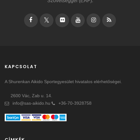
Szövetséggel (EAF).
KAPCSOLAT
A Shurenkan Aikido Sportegyesület hivatalos elérhetőségei.
2600 Vác, Zab u. 14.
info@sas-aikido.hu
+36-70-3928758
CÍMKÉK