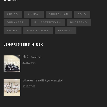
AIKIDO
AIKIKAI
SHURENKAN
DOJO
DUNAKESZI
PILISSZENTÍVÁN
BUDAJENŐ
EDZÉS
HŰVÖSVÖLGY
FELNŐTT
LEGFRISSEBB HÍREK
Nyári szünet
2026.08.04.
Sikeres felnőtt kyu vizsgák!
2026.07.06.