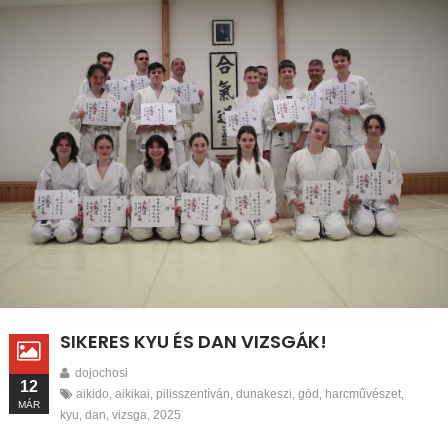
SIKERES KYU ÉS DAN VIZSGÁK!
dojochosi
12
aikido
,
aikikai
,
pilisszentíván
,
dunakeszi
,
göd
,
harcművészet
,
MÁR
kyu
,
dan
,
vizsga
,
2025