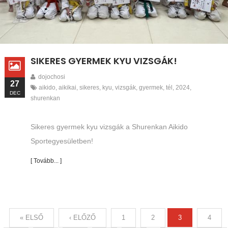
SIKERES GYERMEK KYU VIZSGÁK!
dojochosi
27
aikido
,
aikikai
,
sikeres
,
kyu
,
vizsgák
,
gyermek
,
tél
,
2024
,
DEC
shurenkan
Sikeres gyermek kyu vizsgák a Shurenkan Aikido
Sportegyesületben!
[ Tovább... ]
« ELSŐ
‹ ELŐZŐ
1
2
3
4
Oldalak