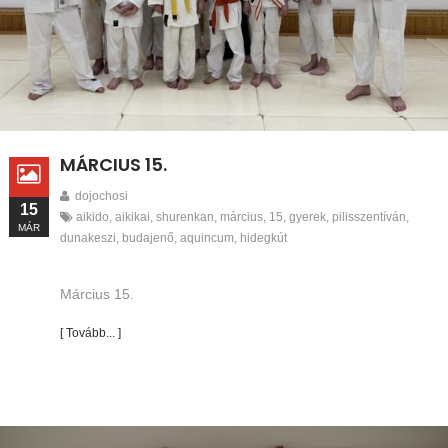
MÁRCIUS 15.
dojochosi
15
aikido
,
aikikai
,
shurenkan
,
március
,
15
,
gyerek
,
pilisszentíván
,
MÁR
dunakeszi
,
budajenő
,
aquincum
,
hidegkút
Március 15.
[ Tovább... ]