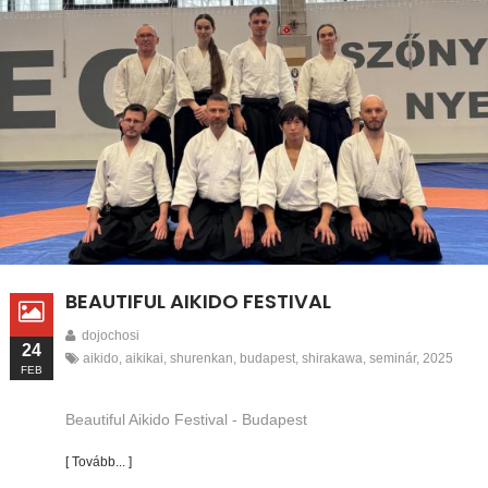
BEAUTIFUL AIKIDO FESTIVAL
dojochosi
24
aikido
,
aikikai
,
shurenkan
,
budapest
,
shirakawa
,
seminár
,
2025
FEB
Beautiful Aikido Festival - Budapest
[ Tovább... ]